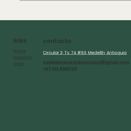
links
contacto
home
Circular 3, Tv. 74 #93, Medellín, Antioquia
nosotros
cadmielconectacontuluz@gmail.com
shop
+57 314 6196733